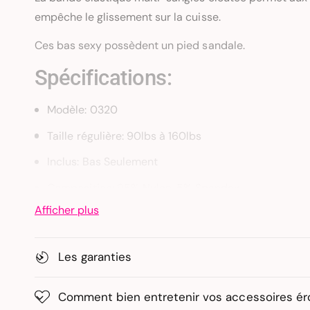
a
empêche le glissement sur la cuisse.
n
s
Ces bas sexy possèdent un pied sandale.
l
Spécifications:
a
g
Modèle: 0320
a
Taille régulière: 90lbs à 160lbs
l
e
Inclus: Bas Seulement
r
Composition: 95% Nylon, 5% Spandex
i
Afficher plus
Un lavage à la main est recommandé pour cette ling
e
Les garanties
Comment bien entretenir vos accessoires ér