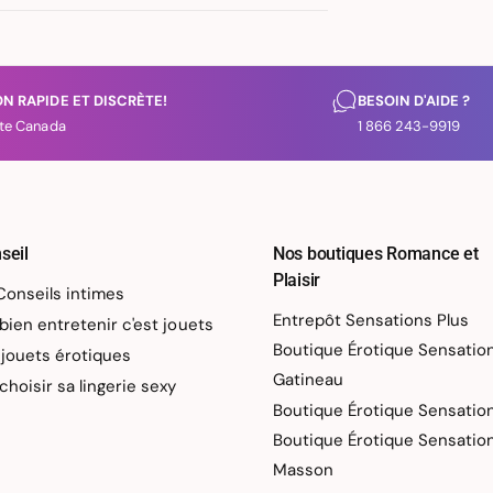
ON RAPIDE ET DISCRÈTE!
BESOIN D'AIDE ?
te Canada
1 866 243-9919
seil
Nos boutiques Romance et
Plaisir
Conseils intimes
Entrepôt Sensations Plus
en entretenir c'est jouets
Boutique Érotique Sensatio
jouets érotiques
Gatineau
oisir sa lingerie sexy
Boutique Érotique Sensation
Boutique Érotique Sensatio
Masson