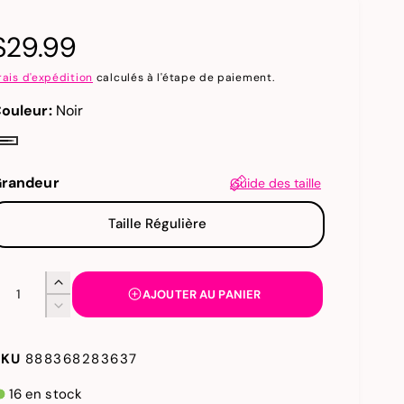
P
$29.99
r
rais d'expédition
calculés à l'étape de paiement.
ouleur:
Noir
N
x
randeur
Guide des taille
h
Taille Régulière
a
Q
b
A
AJOUTER AU PANIER
u
R
g
é
m
d
888368283637
t
e
u
n
i
16 en stock
t