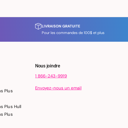
d
e
e
s
s
É
É
l
l
LIVRAISON GRATUITE
a
a
Pour les commandes de 100$ et plus
s
s
t
t
i
i
q
q
u
u
e
Nous joindre
e
s
s
0
1 866-243-9919
0
3
3
2
Envoyez-nous un email
ns Plus
2
0
0
s Plus Hull
ns Plus