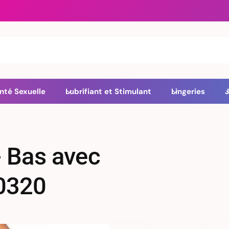
nté Sexuelle
Lubrifiant et Stimulant
Lingeries
J
- Bas avec
 0320