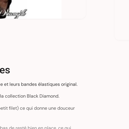
i
t
é
l
ues
e et leurs bandes élastiques original.
la collection Black Diamond.
etit filet) ce qui donne une douceur
as de resté bien en place, ce qui