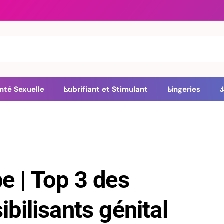
nté Sexuelle
Lubrifiant et Stimulant
Lingeries
J
e | Top 3 des
bilisants génital